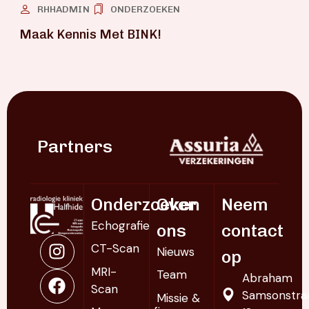
RHHADMIN
ONDERZOEKEN
Maak Kennis Met BINK!
Partners
Onderzoeken
Over
Neem
Echografie
ons
contact
CT-Scan
Nieuws
op
MRI-
Team
Abraham
Scan
Samsonstra
Missie &