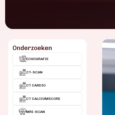
Onderzoeken
ECHOGRAFIE
CT-SCAN
CT CARDIO
CT CALCIUMSCORE
MRI-SCAN