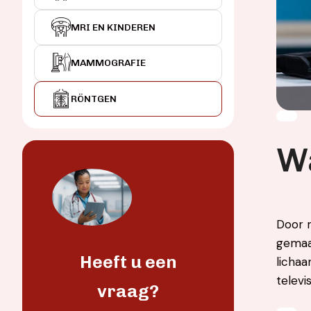
MRI EN KINDEREN
MAMMOGRAFIE
RÖNTGEN
W
Door m
gemaak
Heeft u een
lichaa
televi
vraag?