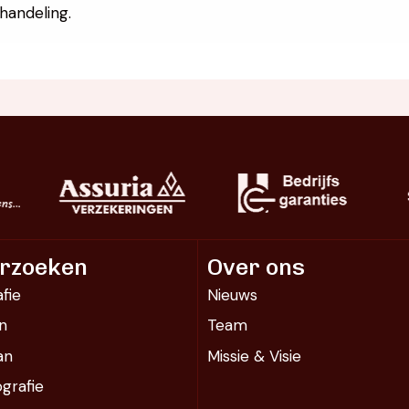
handeling.
rzoeken
Over ons
fie
Nieuws
n
Team
an
Missie & Visie
rafie