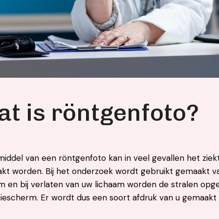
a
t
i
s
r
ö
n
t
g
e
n
f
o
t
o
?
iddel van een röntgenfoto kan in veel gevallen het ziek
t worden. Bij het onderzoek wordt gebruikt gemaakt va
m en bij verlaten van uw lichaam worden de stralen opg
siescherm. Er wordt dus een soort afdruk van u gemaakt z