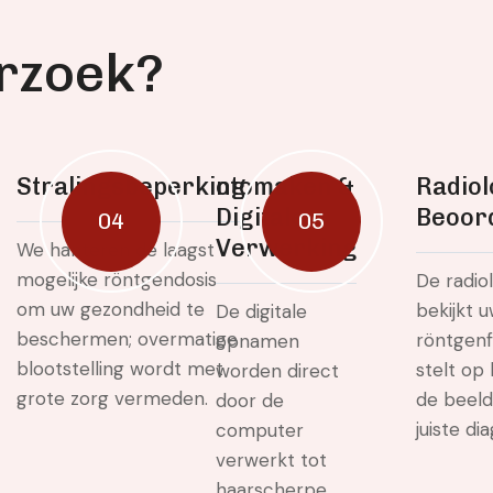
r
z
o
e
k
?
Stralingsbeperking
otomaken &
Radiol
Digitale
Beoor
04
05
Verwerking
We hanteren de laagst
mogelijke röntgendosis
De radio
om uw gezondheid te
bekijkt 
De digitale
beschermen; overmatige
röntgenf
opnamen
blootstelling wordt met
stelt op 
worden direct
grote zorg vermeden.
de beel
door de
juiste di
computer
verwerkt tot
haarscherpe