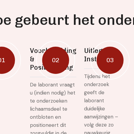
o
e
g
e
b
e
u
r
t
h
e
t
o
n
d
e
Voorbereiding
Uitleg &
&
Instructies
01
02
03
Positionering
Tijdens het
onderzoek
De laborant vraagt
geeft de
u (indien nodig) het
laborant
te onderzoeken
duidelijke
lichaamsdeel te
aanwijzingen –
ontbloten en
volg deze zo
positioneert dit
nauwkeurig
zorgvuldig in de