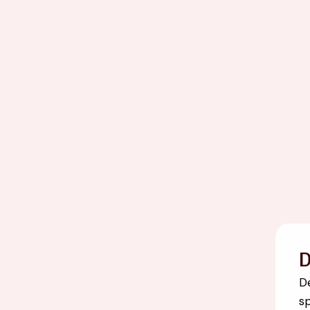
D
D
sp