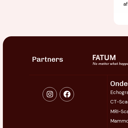
af
Partners
Onde
Echogra
CT-Sca
MRI-Sc
Mammog