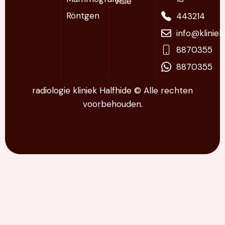
Visie
Röntgen
443214
info@klinie
8870355
8870355
radiologie kliniek Halfhide © Alle rechten
voorbehouden.