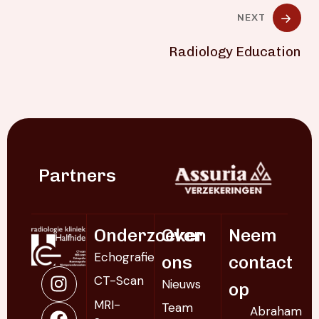
NEXT
Radiology Education
Partners
Onderzoeken
Over
Neem
Echografie
ons
contact
CT-Scan
Nieuws
op
MRI-
Team
Abraham