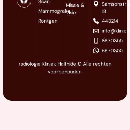
Scan
Samsonstra
Missie &
Mammografie
18
Visie
Röntgen
443214
info@klinie
8870355
8870355
radiologie kliniek Halfhide © Alle rechten
voorbehouden.